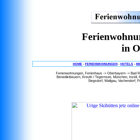
Ferienwohnun
in 
HOME
-
FERIENWOHNUNGEN
-
HOTELS
-
M
Ferienwohnungen, Ferienhaus -> Oberbayern -> Bad Re
Benediktbeuern, Kreuth / Tegernsee, München, Inzell, 
Siegsdorf, Wallgau, Vachendorf, P